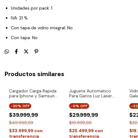
Unidades por pack: 1
IVA: 21 %
Con tapa de vidrio integral: No
Con tapa: No
Productos similares
ENVÍO GRATIS
Cargador Carga Rapida
Juguete Automatico
Vid
para Iphone y Samsung
Para Gatos Luz Laser
Gal
Con Cable Usb C 30w
Mascotas Interactivo
Spig
Spigen Essential
-
20
% OFF
-
0
% OFF
-
32
$39.999,99
$29.999,99
$2
$49.999,99
$19.999,99
$32
$33.999,99
con
$25.499,99
con
$19
transferencia
transferencia
tra