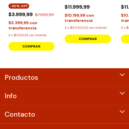
S24 S24+ S24 Ultra
Camara Reforzada
Cam
$11.999,99
$11
-
50
% OFF
$3.999,99
$7.999,99
$10.199,99
con
$10
transferencia
tra
$3.399,99
con
transferencia
3
x
$4.000,00
sin interés
3
x
$
3
x
$1.333,33
sin interés
COMPRAR
COMPRAR
Productos
Info
Contacto