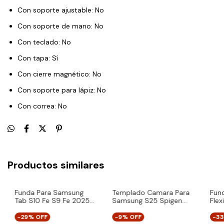
Con soporte ajustable: No
Con soporte de mano: No
Con teclado: No
Con tapa: Sí
Con cierre magnético: No
Con soporte para lápiz: No
Con correa: No
Productos similares
Funda Para Samsung
Templado Camara Para
Fun
Tab S10 Fe S9 Fe 2025
Samsung S25 Spigen
Flex
11 Con Tapa
Protector X2
Par
-
29
% OFF
-
9
% OFF
-
3