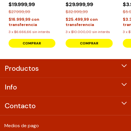
$19.999,99
$29.999,99
$3
$27.999,99
$32.999,99
$5.
$16.999,99
con
$25.499,99
con
$3.
transferencia
transferencia
tra
3
x
$6.666,66
sin interés
3
x
$10.000,00
sin interés
3
x
$
COMPRAR
Productos
Info
Contacto
Medios de pago