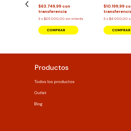
9
$24.999,99
$63.749,99
con
$10.199,99
co
transferencia
transferenci
on
a
3
x
$25.000,00
sin interés
3
x
$4.000,00
s
n interés
COMPRAR
Productos
Todos los productos
Outlet
Blog