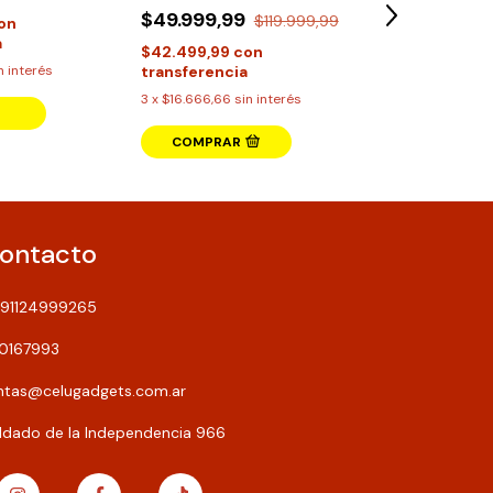
$7.999,99
$49.999,99
$119.999,99
on
$6.799,99
co
a
$42.499,99
con
transferencia
n interés
transferencia
3
x
$2.666,66
sin
3
x
$16.666,66
sin interés
COMPRAR
ontacto
91124999265
50167993
ntas@celugadgets.com.ar
ldado de la Independencia 966