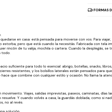
FORMAS D
.
quedarse en casa: está pensada para moverse con vos. Para viajar, 
 no estorba, pero que está cuando la necesitás. Fabricada con tela 
uier rincón de tu valija, mochila o cartera. Cuando la desplegás, se 
 todo.
o suficiente para todo lo esencial: abrigo, botellas, snacks, libros,
cierres resistentes, y los bolsillos laterales están pensados para qu
hace que combine con cualquier estilo y ocasión. No llama la atenc
 movimiento. Viajes, salidas imprevistas, paseos, caminatas, días la
 resuelve. Y cuando volvés a casa, la guardás doblada, como si na
s, no al revés.
na solución.