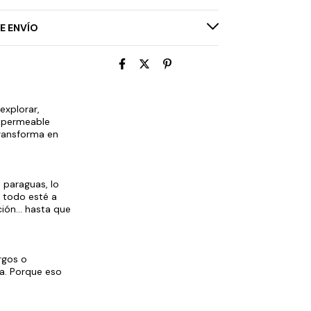
E ENVÍO
explorar,
impermeable
transforma en
 paraguas, lo
e todo esté a
ión... hasta que
rgos o
da. Porque eso