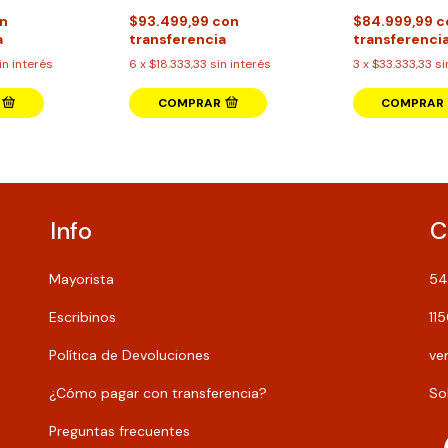
n
$93.499,99
con
$84.999,99
c
a
transferencia
transferenci
in interés
6
x
$18.333,33
sin interés
3
x
$33.333,33
si
COMPRAR
Info
C
Mayorista
54
Escribinos
11
Política de Devoluciones
ve
¿Cómo pagar con transferencia?
So
Preguntas frecuentes