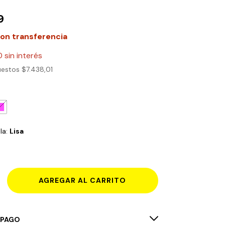
9
on
transferencia
0
sin interés
puestos
$7.438,01
la:
Lisa
 PAGO