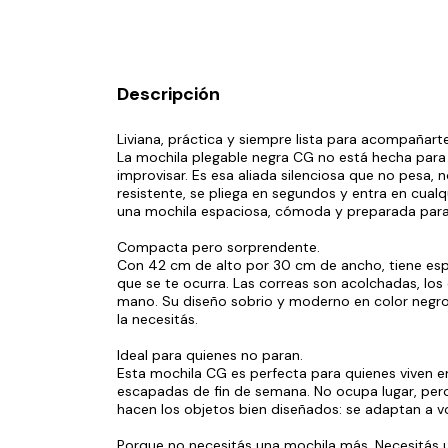
Descripción
Liviana, práctica y siempre lista para acompañarte
La mochila plegable negra CG no está hecha para 
improvisar. Es esa aliada silenciosa que no pesa,
resistente, se pliega en segundos y entra en cualq
una mochila espaciosa, cómoda y preparada para
Compacta pero sorprendente.
Con 42 cm de alto por 30 cm de ancho, tiene espaci
que se te ocurra. Las correas son acolchadas, los 
mano. Su diseño sobrio y moderno en color negro 
la necesitás.
Ideal para quienes no paran.
Esta mochila CG es perfecta para quienes viven en
escapadas de fin de semana. No ocupa lugar, pero
hacen los objetos bien diseñados: se adaptan a vo
Porque no necesitás una mochila más. Necesitás u