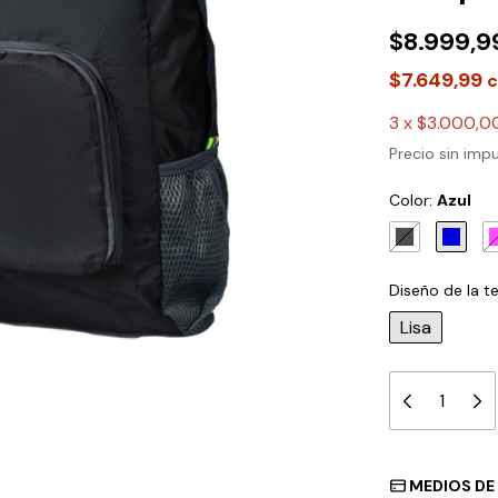
$8.999,9
$7.649,99
c
3
x
$3.000,0
Precio sin im
Color:
Azul
Diseño de la te
Lisa
MEDIOS DE