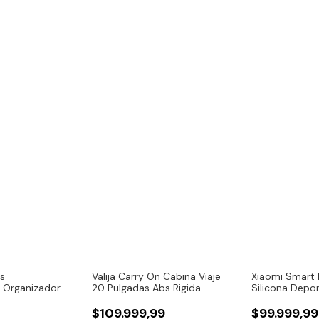
es
Valija Carry On Cabina Viaje
Xiaomi Smart 
 Organizador
20 Pulgadas Abs Rigida
Silicona Depo
Avion
$109.999,99
$99.999,99