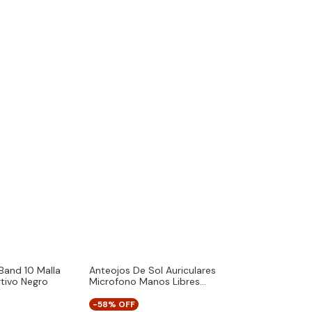
Band 10 Malla
Anteojos De Sol Auriculares
Riñonera Runn
rtivo Negro
Microfono Manos Libres
Expandible Por
Vekoby G120 Plus
Llaves Negro L
-
58
% OFF