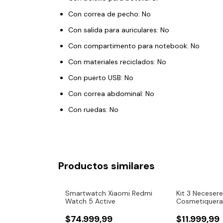
Con correa de pecho: No
Con salida para auriculares: No
Con compartimento para notebook: No
Con materiales reciclados: No
Con puerto USB: No
Con correa abdominal: No
Con ruedas: No
Productos similares
ro Led Cabeza
Smartwatch Xiaomi Redmi
Kit 3 Neceser
 Bateria
Watch 5 Active
Cosmetiquera
Viaje Multiuso
$74.999,99
$11.999,99