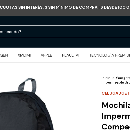
HASTA 30% OFF EN PRODUCTOS SELECCIONADOS 🔥
IGEN
XIAOMI
APPLE
PLAUD AI
TECNOLOGÍA PREMI
Inicio
>
Gadgets
Impermeable Ur
CELUGADGET
Mochila
Imperm
Compa