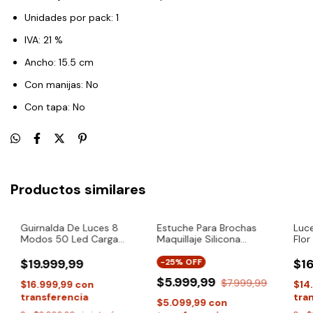
Unidades por pack: 1
IVA: 21 %
Ancho: 15.5 cm
Con manijas: No
Con tapa: No
Productos similares
Guirnalda De Luces 8
Estuche Para Brochas
Luce
Modos 50 Led Carga
Maquillaje Silicona
Flor
Solar Iluminacion
Cierre Magnético
Con
$19.999,99
$16
-
25
% OFF
$5.999,99
$7.999,99
$16.999,99
con
$14
transferencia
tra
$5.099,99
con